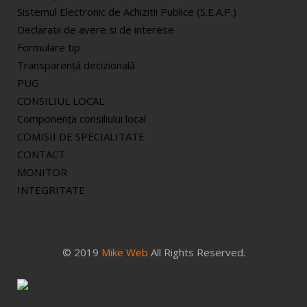
Sistemul Electronic de Achizitii Publice (S.E.A.P.)
Declaratii de avere si de interese
Formulare tip
Transparență decizională
PUG
CONSILIUL LOCAL
Componenţa consiliului local
COMISII DE SPECIALITATE
CONTACT
MONITOR
INTEGRITATE
© 2019
Mike Web
All Rights Reserved.