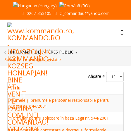
0267-353105
cl_comandau@yahoo.com
INFORMAŢII DE INTERES PUBLIC
→
Solicitare informaţii. Legislaţie
Afișare #
Titlu
Numele şi prenumele persoanei responsabile pentru
Legea nr. 544/2001
Formular pentru solicitare în baza Legii nr. 544/2001
Modalitatea de contestare a deciziei si formularele