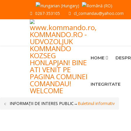
0267-353105
cl_comandau@yahoo.com
HOME
DESPR
INTEGRITATE
INFORMAŢII DE INTERES PUBLIC
→
Buletinul informativ