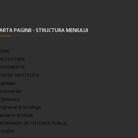
ARTA PAGINII - STRUCTURA MENIULUI
OME
REZENTARE
VENIMENTE
ESPRE INSTITUȚIE
gislație
onducerea
rganizare
ograme și strategii
poarte și studii
NFORMAŢII DE INTERES PUBLIC
LEGERI