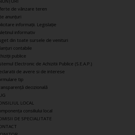
NUNȚURI
ferte de vânzare teren
te anunțuri
licitare informaţii. Legislaţie
letinul informativ
get din toate sursele de venituri
lanţuri contabile
hiziţii publice
stemul Electronic de Achizitii Publice (S.E.A.P.)
claratii de avere si de interese
ormulare tip
ransparență decizională
UG
ONSILIUL LOCAL
mponenţa consiliului local
OMISII DE SPECIALITATE
ONTACT
ONITOR