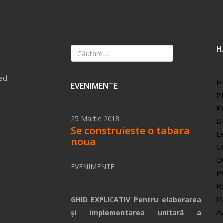
H
H
EVENIMENTE
P
E
25 Martie 2018
D
Se construieste o tabara
Le
noua
C
O
EVENIMENTE
Pr
Ra
I
GHID EXPLICATIV Pentru elaborarea
A
și implementarea unitară a