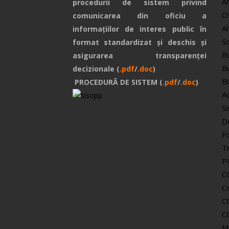
A
procedurii de sistem privind
O
comunicarea din oficiu a
Al
informațiilor de interes public în
So
format standardizat și deschis și
Bu
asigurarea transparenței
Bu
decizionale (
.pdf
/
.doc
)
Bi
PROCEDURĂ DE SISTEM (
.pdf
/
.doc
)
Ac
Si
De
F
T
P
C
Co
C
C
M