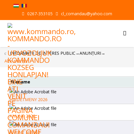
0267-353105
cl_comandau@yahoo.com
INFORMAŢII DE INTERES PUBLIC
→
ANUNȚURI
→
Alte anunțuri
Filename
HIRDETMENY 2026
ANUNT 2026
ANUNT NR 962