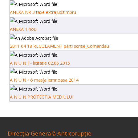
ANEXA NR 3 taxe extrajud.timbru
ANEXA 1 nou
2011 04 18 REGULAMENT parti scrise_Comandau
A N U N T- licitatie 02.06 2015
A N U N +ó mas[a lemnoasa 2014
A N U N PROTECTIA MEDIULUI
Direcţia Generală Anticorupţie