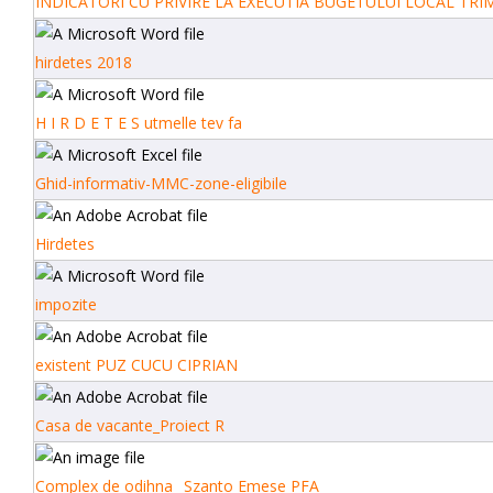
INDICATORI CU PRIVIRE LA EXECUTIA BUGETULUI LOCAL TRI
hirdetes 2018
H I R D E T E S utmelle tev fa
Ghid-informativ-MMC-zone-eligibile
Hirdetes
impozite
existent PUZ CUCU CIPRIAN
Casa de vacante_Proiect R
Complex de odihna_ Szanto Emese PFA