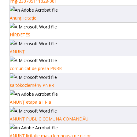
img-230705111028-001
Anunț licitație
HÍRDETÉS
ANUNȚ
comunicat de presa PNRR
sajtóközlemény PNRR
ANUNȚ etapa a III- a
ANUNȚ PUBLIC COMUNA COMANDĂU
ANUNȚ licitatie masa lemnoasa pe picior