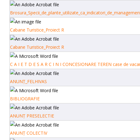
Brosura_Specii_de_plante_utilizate_ca_indicatori_de_management_
Cabane Turistice_Proiect R
Cabane Turistice_Proiect R
C A I E T D E S A R C I N I CONCESIONARE TEREN case de vaca
ANUNȚ_FELHIVAS
BIBLIOGRAFIE
ANUNȚ PRESELECTIE
ANUNȚ COLECTIV