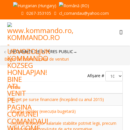
0267-353105
cl_comandau@yahoo.com
INFORMAŢII DE INTERES PUBLIC
→
Buget din toate sursele de venituri
Afișare #
Titlu
Buget pe surse financiare (începând cu anul 2015)
Situaţia plăţilor (execuţia bugetară)
Situaţia drepturilor salariale stabilite potrivit legii, precum
şi alte drepturi prevăzute de acte normative