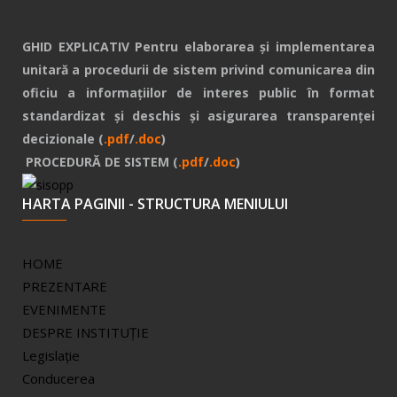
GHID EXPLICATIV Pentru elaborarea și implementarea
unitară a procedurii de sistem privind comunicarea din
oficiu a informațiilor de interes public în format
standardizat și deschis și asigurarea transparenței
decizionale (
.pdf
/
.doc
)
PROCEDURĂ DE SISTEM (
.pdf
/
.doc
)
HARTA PAGINII - STRUCTURA MENIULUI
HOME
PREZENTARE
EVENIMENTE
DESPRE INSTITUȚIE
Legislație
Conducerea