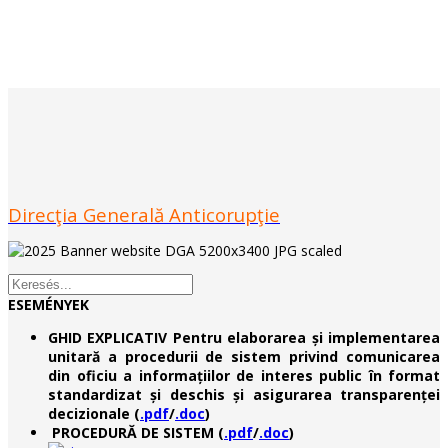
Direcţia Generală Anticorupţie
ESEMÉNYEK
GHID EXPLICATIV Pentru elaborarea și implementarea
unitară a procedurii de sistem privind comunicarea
din oficiu a informațiilor de interes public în format
standardizat și deschis și asigurarea transparenței
decizionale (
.pdf
/
.doc
)
PROCEDURĂ DE SISTEM (
.pdf
/
.doc
)