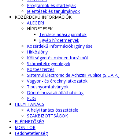
Programok és startégiák
Jelentések és tanulmányok
KÖZÉRDEKŰ INFORMÁCIÓK
ALEGERI
HÍRDETÉSEK
Területeladási ajánlatok
Egyéb hírdetmények
Közérdekű információk igénylése
Hírközlöny
Költségvetés minden forrásból
Számviteli egyenlegek
Közbeszerzés
Sistemul Electronic de Achizitii Publice (S.E.A.P.)
Vagyon- és érdeknyilatkozatok
Tipusnyomtatványok
Döntéshozatali átláthatóság
PUG
HELYI TANÁCS
A helyi tanács összetétele
SZAKBIZOTTSÁGOK
ELÉRHETŐSÉG
MONITOR
Feddhetetlenség