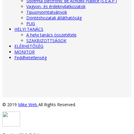
Sistemul Electronic de Achizitii Publice (S.E.A.P.)
Vagyon- és érdeknyilatkozatok
Tipusnyomtatványok
Döntéshozatali átláthatóság
PUG
HELYI TANÁCS
A helyi tanács összetétele
SZAKBIZOTTSÁGOK
ELÉRHETŐSÉG
MONITOR
Feddhetetlenség
© 2019
Mike Web
All Rights Reserved.