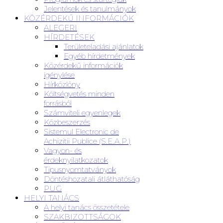
Jelentések és tanulmányok
KÖZÉRDEKŰ INFORMÁCIÓK
ALEGERI
HÍRDETÉSEK
Területeladási ajánlatok
Egyéb hírdetmények
Közérdekű információk
igénylése
Hírközlöny
Költségvetés minden
forrásból
Számviteli egyenlegek
Közbeszerzés
Sistemul Electronic de
Achizitii Publice (S.E.A.P.)
Vagyon- és
érdeknyilatkozatok
Tipusnyomtatványok
Döntéshozatali átláthatóság
PUG
HELYI TANÁCS
A helyi tanács összetétele
SZAKBIZOTTSÁGOK