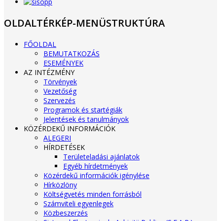
OLDALTÉRKÉP-MENÜSTRUKTÚRA
FŐOLDAL
BEMUTATKOZÁS
ESEMÉNYEK
AZ INTÉZMÉNY
Törvények
Vezetőség
Szervezés
Programok és startégiák
Jelentések és tanulmányok
KÖZÉRDEKŰ INFORMÁCIÓK
ALEGERI
HÍRDETÉSEK
Területeladási ajánlatok
Egyéb hírdetmények
Közérdekű információk igénylése
Hírközlöny
Költségvetés minden forrásból
Számviteli egyenlegek
Közbeszerzés