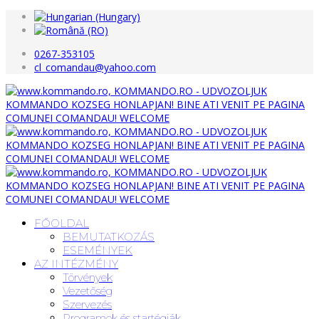
0267-353105
cl_comandau@yahoo.com
FŐOLDAL
BEMUTATKOZÁS
ESEMÉNYEK
AZ INTÉZMÉNY
Törvények
Vezetőség
Szervezés
Programok és startégiák