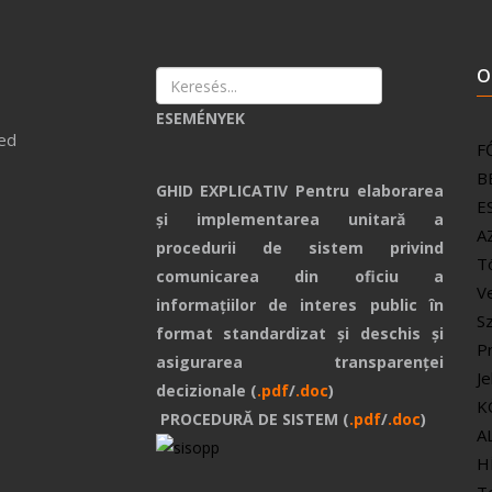
O
ESEMÉNYEK
F
B
GHID EXPLICATIV Pentru elaborarea
E
și implementarea unitară a
A
procedurii de sistem privind
T
comunicarea din oficiu a
V
informațiilor de interes public în
S
format standardizat și deschis și
P
asigurarea transparenței
J
decizionale (
.pdf
/
.doc
)
K
PROCEDURĂ DE SISTEM (
.pdf
/
.doc
)
A
H