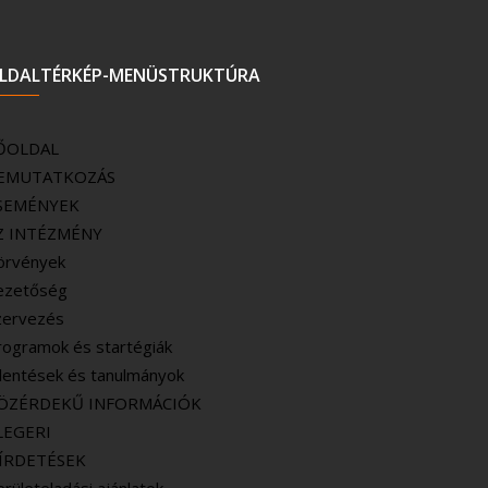
LDALTÉRKÉP-MENÜSTRUKTÚRA
ŐOLDAL
EMUTATKOZÁS
SEMÉNYEK
Z INTÉZMÉNY
örvények
ezetőség
zervezés
rogramok és startégiák
elentések és tanulmányok
ÖZÉRDEKŰ INFORMÁCIÓK
LEGERI
ÍRDETÉSEK