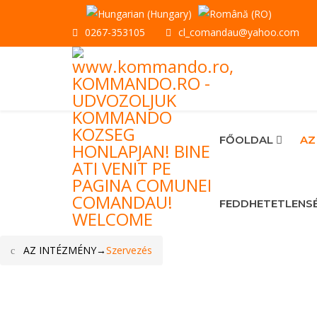
0267-353105
cl_comandau@yahoo.com
FŐOLDAL
AZ
FEDDHETETLENS
AZ INTÉZMÉNY
→
Szervezés