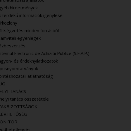
rületeladási ajánlatok
gyéb hírdetmények
özérdekű információk igénylése
írközlöny
öltségvetés minden forrásból
zámviteli egyenlegek
özbeszerzés
stemul Electronic de Achizitii Publice (S.E.A.P.)
agyon- és érdeknyilatkozatok
ipusnyomtatványok
öntéshozatali átláthatóság
UG
ELYI TANÁCS
helyi tanács összetétele
ZAKBIZOTTSÁGOK
LÉRHETŐSÉG
ONITOR
eddhetetlenség