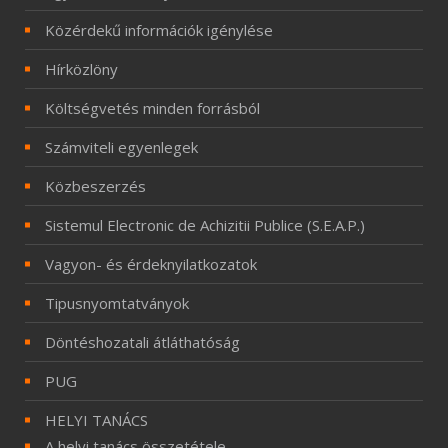
Közérdekű információk igénylése
Hírközlöny
Költségvetés minden forrásból
Számviteli egyenlegek
Közbeszerzés
Sistemul Electronic de Achizitii Publice (S.E.A.P.)
Vagyon- és érdeknyilatkozatok
Tipusnyomtatványok
Döntéshozatali átláthatóság
PUG
HELYI TANÁCS
A helyi tanács összetétele