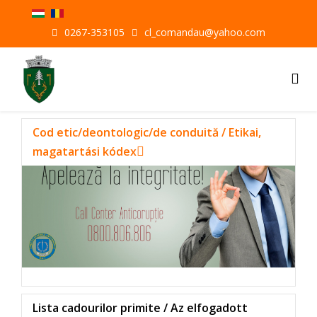
0267-353105
cl_comandau@yahoo.com
Cod etic/deontologic/de conduită / Etikai,
magatartási kódex
Lista cadourilor primite / Az elfogadott