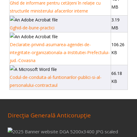
Ghid de informare pentru cetățeni în relație cu
MB
structurile ministerului afacerilor interne
3.19
Gghid-de-bune-practici
MB
Declaratie-privind-asumarea-agendei-de-
106.26
integritate-organizationala-a-Institutiei-Prefectului-
KB
jud.-Covasna
66.18
Codul-de-conduita-al-funtionarilor-publici-si-al-
KB
personalului-contractaul
Direcţia Generală Anticorupţie