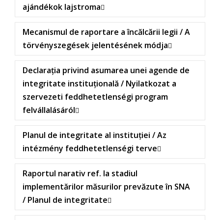
ajándékok lajstroma
Mecanismul de raportare a încălcării legii / A
törvényszegések jelentésének módja
Declarația privind asumarea unei agende de
integritate instituțională / Nyilatkozat a
szervezeti feddhetetlenségi program
felvállalásáról
Planul de integritate al instituției / Az
intézmény feddhetetlenségi terve
Raportul narativ ref. la stadiul
implementărilor măsurilor prevăzute în SNA
/ Planul de integritate