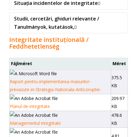
Situația incidentelor de integritate
Studii, cercetări, ghiduri relevante /
Tanulmányok, kutatások,
Integritate instituțională /
Feddhetetlenség
Fájlméret
Méret
375.5
Raport-pentru-implementarea-masurilor-
KB
prevazute-in-Strategia-Nationala-Anticoruptie-
209.97
Planul-de-integritate
KB
478.6
Managementul integritatii
KB
4.81