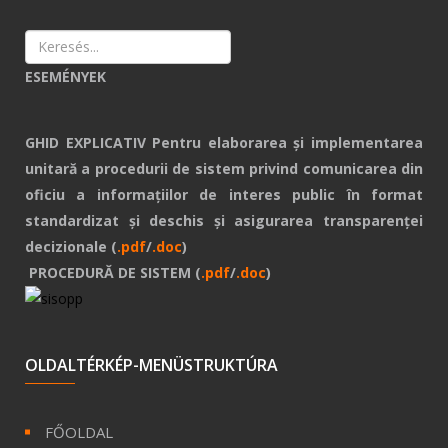
ESEMÉNYEK
GHID EXPLICATIV Pentru elaborarea și implementarea
unitară a procedurii de sistem privind comunicarea din
oficiu a informațiilor de interes public în format
standardizat și deschis și asigurarea transparenței
decizionale (
.pdf
/
.doc
)
PROCEDURĂ DE SISTEM (
.pdf
/
.doc
)
OLDALTÉRKÉP-MENÜSTRUKTÚRA
FŐOLDAL