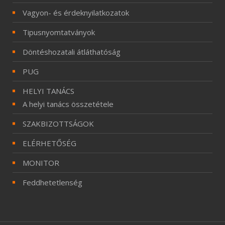
Vagyon- és érdeknyilatkozatok
Tipusnyomtatványok
Döntéshozatali átláthatóság
PUG
HELYI TANÁCS
A helyi tanács összetétele
SZAKBIZOTTSÁGOK
ELÉRHETŐSÉG
MONITOR
Feddhetetlenség