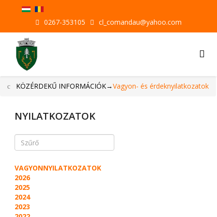
0267-353105
cl_comandau@yahoo.com
KÖZÉRDEKŰ INFORMÁCIÓK
→
Vagyon- és érdeknyilatkozatok
NYILATKOZATOK
VAGYONNYILATKOZATOK
2026
2025
2024
2023
2022