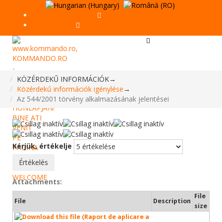
0267-353105
cl_comandau@yahoo.com
KÖZÉRDEKŰ INFORMÁCIÓK
→
Közérdekű információk igénylése
→
Az 544/2001 törvény alkalmazásának jelentései
Kérjük, értékelje
Attachments:
File
File
Description
size