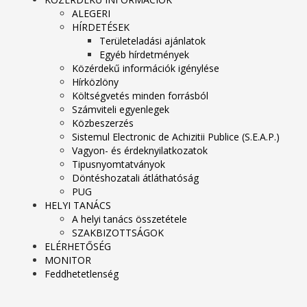
ALEGERI
HÍRDETÉSEK
Területeladási ajánlatok
Egyéb hírdetmények
Közérdekű információk igénylése
Hírközlöny
Költségvetés minden forrásból
Számviteli egyenlegek
Közbeszerzés
Sistemul Electronic de Achizitii Publice (S.E.A.P.)
Vagyon- és érdeknyilatkozatok
Tipusnyomtatványok
Döntéshozatali átláthatóság
PUG
HELYI TANÁCS
A helyi tanács összetétele
SZAKBIZOTTSÁGOK
ELÉRHETŐSÉG
MONITOR
Feddhetetlenség