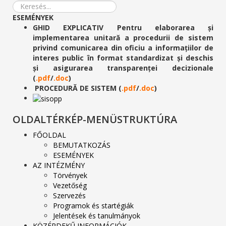
ESEMÉNYEK
GHID EXPLICATIV Pentru elaborarea și
implementarea unitară a procedurii de sistem
privind comunicarea din oficiu a informațiilor de
interes public în format standardizat și deschis
și asigurarea transparenței decizionale
(
.pdf
/
.doc
)
PROCEDURĂ DE SISTEM (
.pdf
/
.doc
)
OLDALTÉRKÉP-MENÜSTRUKTÚRA
FŐOLDAL
BEMUTATKOZÁS
ESEMÉNYEK
AZ INTÉZMÉNY
Törvények
Vezetőség
Szervezés
Programok és startégiák
Jelentések és tanulmányok
KÖZÉRDEKŰ INFORMÁCIÓK